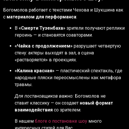
Богомолов работает с текстами Чехова и Шукшина как
с
материалом для перформанса
:
В
«Смерти Тузенбаха»
зрители получают реплики
героинь — и становятся соавторами.
«Чайка с продолжением»
разрушает четвертую
стену: актеры выходят в зал, а сцена
«растворяется» в проекциях.
«Калина красная»
— пластический спектакль, где
народные пляски переосмыслены как метафора
травмы.
Для постановщиков важно:
Богомолов не
ставит классику — он создает
новый формат
взаимодействия
со зрителем.
В нашем
блоге о постановке шоу
много
интересных статей для Вас.