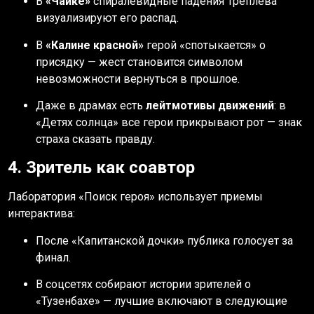
В
«Чайке»
спиралевидные падения Треплева
визуализируют его распад.
В
«Калине красной»
герой «спотыкается» о
присядку — жест становится символом
невозможности вернуться в прошлое.
Даже в драмах есть
лейтмотивы движений
: в
«Детях солнца» все герои прикрывают рот — знак
страха сказать правду.
4. Зритель как соавтор
Лаборатория «Поиск героя» использует приемы
интерактива:
После «Капитанской дочки» публика голосует за
финал.
В соцсетях собирают истории зрителей о
«Тузенбахе» — лучшие включают в следующие